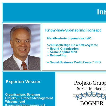
In
Experten-Wissen
Projekt-Grup
Sozial-Marketin
Organisations-Beratung
Projekt- u. Prozess-Management
Wissens- und
BOGNER
Know-how-Sponsoring o.G.