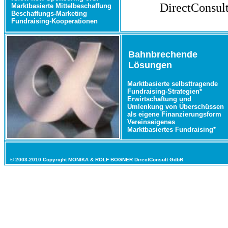
DirectConsul
Marktbasierte Mittelbeschaffung
Beschaffungs-Marketing
Fundraising-Kooperationen
Bahnbrechende
Lösungen
Marktbasierte selbsttragende
Fundraising-Strategien*
Erwirtschaftung und
Umlenkung von Überschüssen
als eigene Finanzierungsform
Vereinseigenes
Marktbasiertes Fundraising*
© 2003-2010 Copyright MONIKA & ROLF BOGNER Di